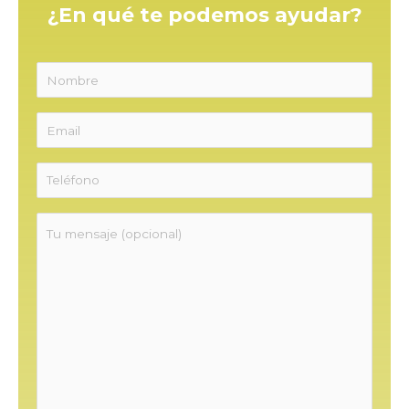
¿En qué te podemos ayudar?