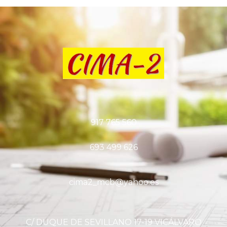
917 765 560
693 499 626
cima2_mcb@yahoo.es
C/ DUQUE DE SEVILLANO 17-19 VICÁLVARO